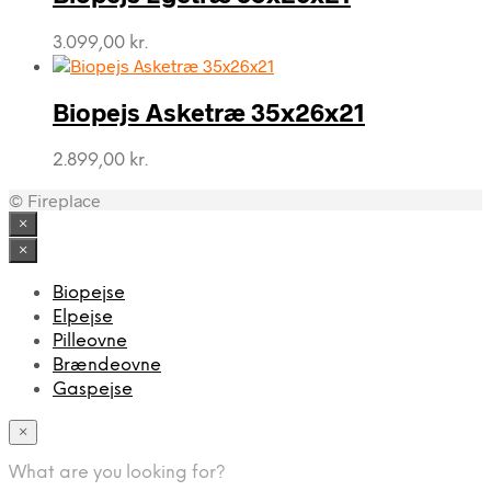
3.099,00
kr.
Biopejs Asketræ 35x26x21
2.899,00
kr.
© Fireplace
×
×
Biopejse
Elpejse
Pilleovne
Brændeovne
Gaspejse
×
What are you looking for?