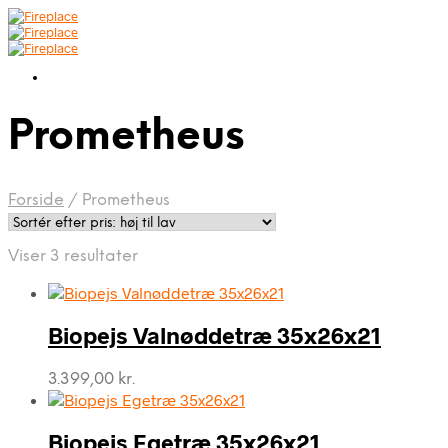
Prometheus
Forside
/
Prometheus
Sorteret
Viser 3 resultater
efter
pris:
høj
Biopejs Valnøddetræ 35x26x21
til
lav
3.399,00
kr.
Biopejs Egetræ 35x26x21