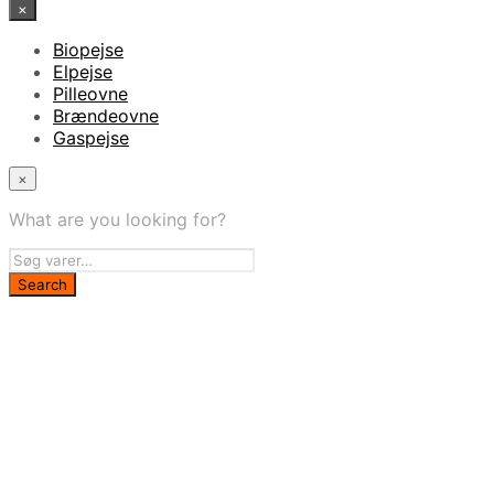
×
Biopejse
Elpejse
Pilleovne
Brændeovne
Gaspejse
×
What are you looking for?