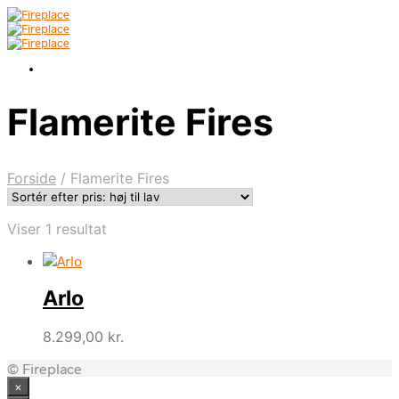
Flamerite Fires
Forside
/
Flamerite Fires
Viser 1 resultat
Arlo
8.299,00
kr.
© Fireplace
×