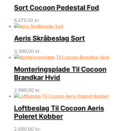
Sort Cocoon Pedestal Fod
6.375,00
kr.
Aeris Skråbeslag Sort
3.399,00
kr.
Monteringsplade Til Cocoon
Brandkar Hvid
2.999,00
kr.
Loftbeslag Til Cocoon Aeris
Poleret Kobber
2.690,00
kr.