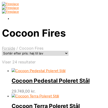
Cocoon Fires
Forside
/
Cocoon Fires
Sorteret
Viser 24 resultater
efter
pris:
høj
Cocoon Pedestal Poleret Stål
til
lav
29.749,00
kr.
Cocoon Terra Poleret Stål