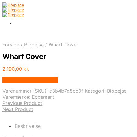
Forside
/
Biopejse
/
Wharf Cover
Wharf Cover
2.190,00
kr.
Købes hos Biopejs Shop
Varenummer (SKU):
c3b4b7d5cc0f
Kategori:
Biopejse
Varemærke:
Ecosmart
Previous Product
Next Product
Beskrivelse