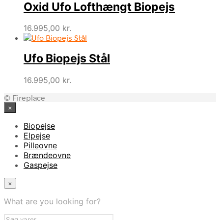
Oxid Ufo Lofthængt Biopejs
16.995,00
kr.
Ufo Biopejs Stål
16.995,00
kr.
© Fireplace
×
Biopejse
Elpejse
Pilleovne
Brændeovne
Gaspejse
×
What are you looking for?