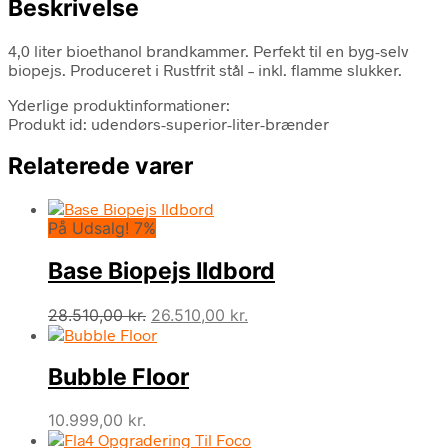
Beskrivelse
4,0 liter bioethanol brandkammer. Perfekt til en byg-selv
biopejs. Produceret i Rustfrit stål – inkl. flamme slukker.
Yderlige produktinformationer:
Produkt id: udendørs-superior-liter-brænder
Relaterede varer
På Udsalg! 7%
Base Biopejs Ildbord
Den
Den
28.510,00
kr.
26.510,00
kr.
oprindelige
aktuelle
pris
pris
Bubble Floor
var:
er:
28.510,00 kr..
26.510,00 kr..
10.999,00
kr.