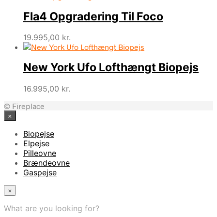
Fla4 Opgradering Til Foco
19.995,00
kr.
New York Ufo Lofthængt Biopejs
16.995,00
kr.
© Fireplace
×
Biopejse
Elpejse
Pilleovne
Brændeovne
Gaspejse
×
What are you looking for?