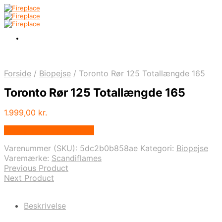
Forside
/
Biopejse
/
Toronto Rør 125 Totallængde 165
Toronto Rør 125 Totallængde 165
1.999,00
kr.
Købes hos Biopejs Shop
Varenummer (SKU):
5dc2b0b858ae
Kategori:
Biopejse
Varemærke:
Scandiflames
Previous Product
Next Product
Beskrivelse