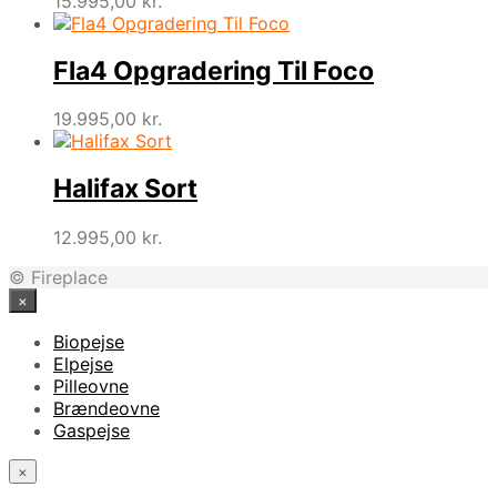
15.995,00
kr.
Fla4 Opgradering Til Foco
19.995,00
kr.
Halifax Sort
12.995,00
kr.
© Fireplace
×
Biopejse
Elpejse
Pilleovne
Brændeovne
Gaspejse
×