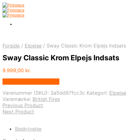
Forside
/
Elpejse
/
Sway Classic Krom Elpejs Indsats
Sway Classic Krom Elpejs Indsats
9.999,00
kr.
Købes hos Biopejs Shop
Varenummer (SKU):
3a5dd97fcc3c
Kategori:
Elpejse
Varemærke:
British Fires
Previous Product
Next Product
Beskrivelse