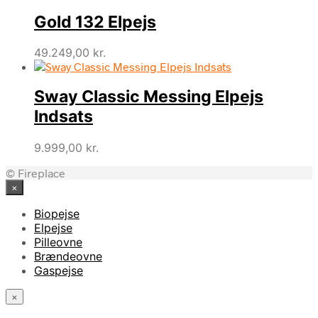
Gold 132 Elpejs
49.249,00
kr.
Sway Classic Messing Elpejs
Indsats
9.999,00
kr.
© Fireplace
×
Biopejse
Elpejse
Pilleovne
Brændeovne
Gaspejse
×