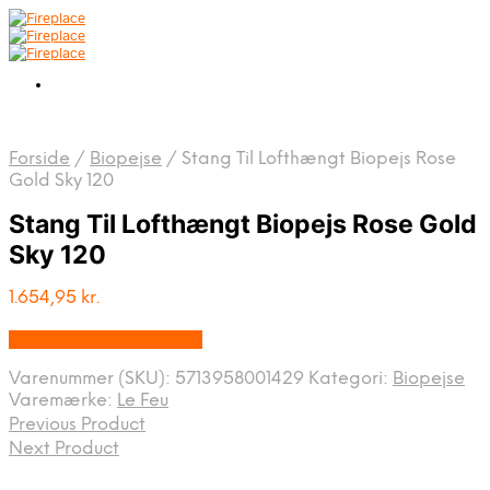
Forside
/
Biopejse
/
Stang Til Lofthængt Biopejs Rose
Gold Sky 120
Stang Til Lofthængt Biopejs Rose Gold
Sky 120
1.654,95
kr.
Købes hos By Hornsleth
Varenummer (SKU):
5713958001429
Kategori:
Biopejse
Varemærke:
Le Feu
Previous Product
Next Product