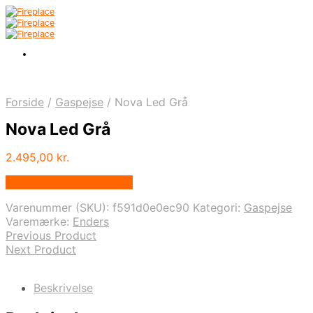
Forside
/
Gaspejse
/
Nova Led Grå
Nova Led Grå
2.495,00
kr.
Købes hos Biopejs Shop
Varenummer (SKU):
f591d0e0ec90
Kategori:
Gaspejse
Varemærke:
Enders
Previous Product
Next Product
Beskrivelse