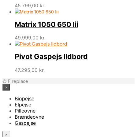
45.799,00
kr.
Matrix 1050 650 Iii
49.999,00
kr.
Pivot Gaspejs Ildbord
47.295,00
kr.
© Fireplace
×
Biopejse
Elpejse
Pilleovne
Brændeovne
Gaspejse
×