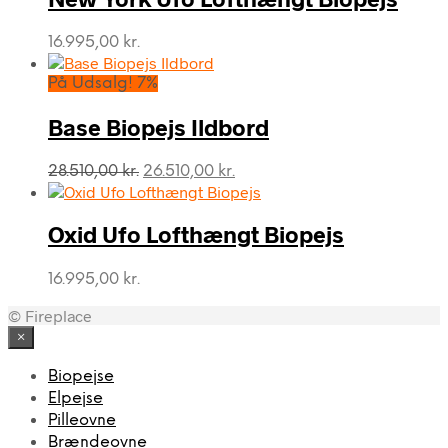
16.995,00
kr.
På Udsalg! 7%
Base Biopejs Ildbord
Den
Den
28.510,00
kr.
26.510,00
kr.
oprindelige
aktuelle
pris
pris
var:
er:
Oxid Ufo Lofthængt Biopejs
28.510,00 kr..
26.510,00 kr..
16.995,00
kr.
© Fireplace
×
Biopejse
Elpejse
Pilleovne
Brændeovne