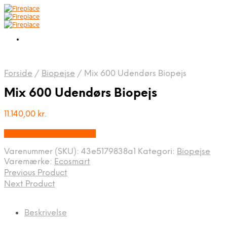
Forside
/
Biopejse
/
Mix 600 Udendørs Biopejs
Mix 600 Udendørs Biopejs
11.140,00
kr.
Købes hos Biopejs Shop
Varenummer (SKU):
43e5179838a1
Kategori:
Biopejse
Varemærke:
Ecosmart
Previous Product
Next Product
Beskrivelse