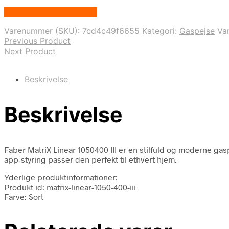
Købes hos Biopejs Shop
Varenummer (SKU):
7cd4c49f6655
Kategori:
Gaspejse
Va
Previous Product
Next Product
Beskrivelse
Beskrivelse
Faber MatriX Linear 1050400 III er en stilfuld og moderne ga
app-styring passer den perfekt til ethvert hjem.
Yderlige produktinformationer:
Produkt id: matrix-linear-1050-400-iii
Farve: Sort