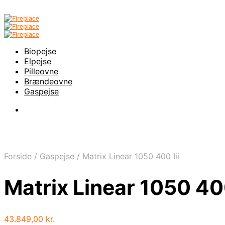
Biopejse
Elpejse
Pilleovne
Brændeovne
Gaspejse
Forside
/
Gaspejse
/
Matrix Linear 1050 400 Iii
Matrix Linear 1050 400
43.849,00
kr.