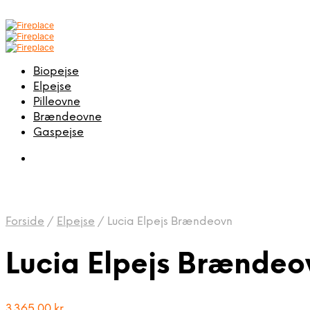
Biopejse
Elpejse
Pilleovne
Brændeovne
Gaspejse
Forside
/
Elpejse
/
Lucia Elpejs Brændeovn
Lucia Elpejs Brændeo
3.365,00
kr.