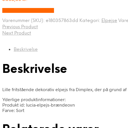
Købes hos Biopejs Shop
Varenummer (SKU):
e180357863dd
Kategori:
Elpejse
Var
Previous Product
Next Product
Beskrivelse
Beskrivelse
Lille fritstående dekorativ elpejs fra Dimplex, der på grund a
Yderlige produktinformationer:
Produkt id: lucia-elpejs-brændeovn
Farve: Sort