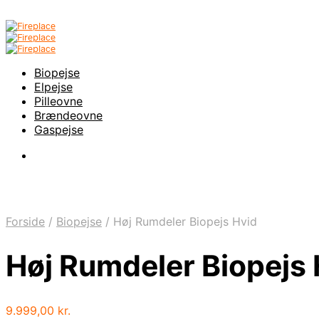
Biopejse
Elpejse
Pilleovne
Brændeovne
Gaspejse
Forside
/
Biopejse
/
Høj Rumdeler Biopejs Hvid
Høj Rumdeler Biopejs 
9.999,00
kr.