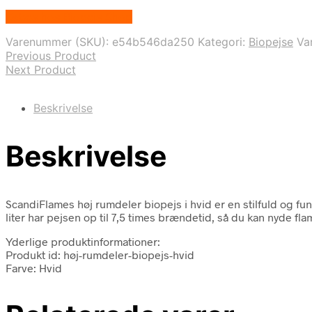
Købes hos Biopejs Shop
Varenummer (SKU):
e54b546da250
Kategori:
Biopejse
Va
Previous Product
Next Product
Beskrivelse
Beskrivelse
ScandiFlames høj rumdeler biopejs i hvid er en stilfuld og fu
liter har pejsen op til 7,5 times brændetid, så du kan nyde fla
Yderlige produktinformationer:
Produkt id: høj-rumdeler-biopejs-hvid
Farve: Hvid