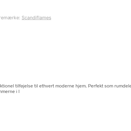
remærke:
Scandiflames
nktionel tilføjelse til ethvert moderne hjem. Perfekt som rumd
mmerne i l