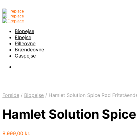
Biopejse
Elpejse
Pilleovne
Brændeovne
Gaspejse
Forside
/
Biopejse
/
Hamlet Solution Spice Rød Fritståend
Hamlet Solution Spice
8.999,00
kr.