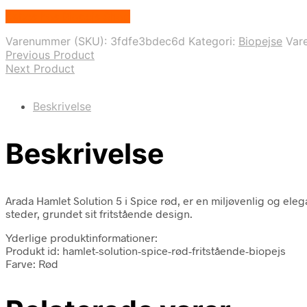
Købes hos Biopejs Shop
Varenummer (SKU):
3fdfe3bdec6d
Kategori:
Biopejse
Var
Previous Product
Next Product
Beskrivelse
Beskrivelse
Arada Hamlet Solution 5 i Spice rød, er en miljøvenlig og ele
steder, grundet sit fritstående design.
Yderlige produktinformationer:
Produkt id: hamlet-solution-spice-rød-fritstående-biopejs
Farve: Rød