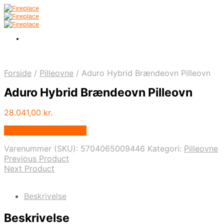
Forside
/
Pilleovne
/
Aduro Hybrid Brændeovn Pilleovn
Aduro Hybrid Brændeovn Pilleovn
28.041,00
kr.
Købes hos Homeshop
Varenummer (SKU):
5704065009446
Kategori:
Pilleovne
Previous Product
Next Product
Beskrivelse
Beskrivelse