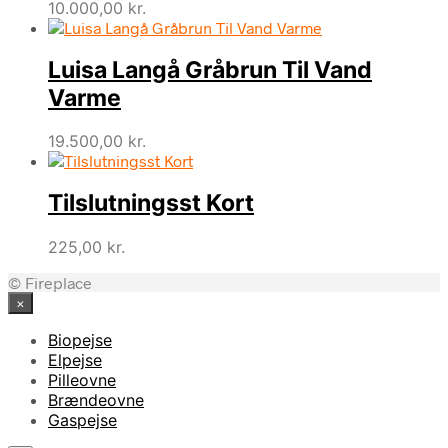
10.000,00
kr.
Luisa Langå Gråbrun Til Vand
Varme
19.500,00
kr.
Tilslutningsst Kort
225,00
kr.
© Fireplace
×
Biopejse
Elpejse
Pilleovne
Brændeovne
Gaspejse